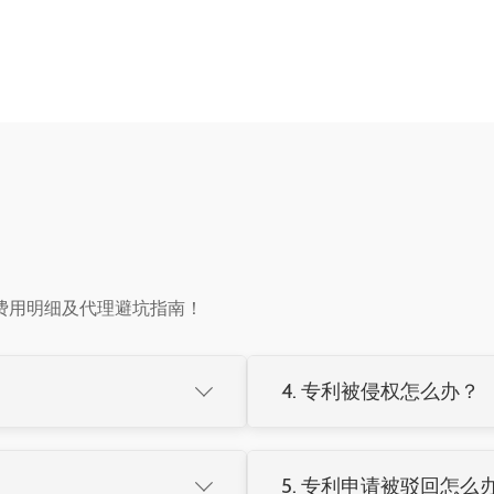
费用明细及代理避坑指南！
4. 专利被侵权怎么办？

实质审查→授权。建议委托专业
收集侵权证据
发送律师函警告
5. 专利申请被驳回怎么
