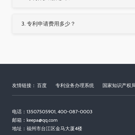
发明专利：
20年
实用新型：
10年
3. 专利申请费用多少？
外观设计：
15年
费用包括：
均需按时缴纳年费维持专利权有效。
官费：发明专利约5000元，实用新型/外观设计约100
代理费：根据案件复杂程度，通常5000-20000元
年费：逐年递增，发明专利第1-3年900元/年
友情链接：
百度
专利业务办理系统
国家知识产权
电话：13507505901, 400-087-0003
邮箱：
keepa@qq.com
地址：福州市台江区金马大厦4楼