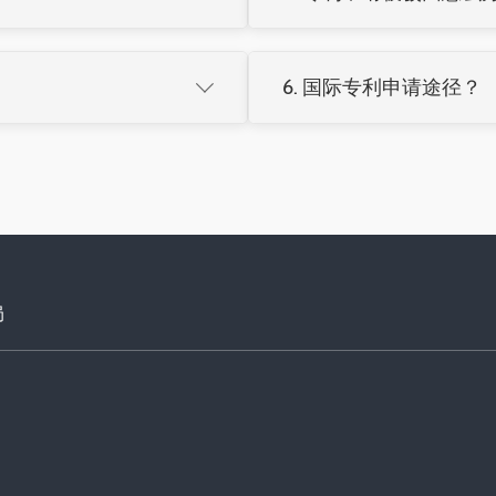
行政投诉或法院诉讼
可选择：
申请海关保护（进出口产品
6. 国际专利申请途径？

修改申请文件
建议咨询专业律师制定维权策
陈述意见反驳
PCT途径：
一次申请多国指定，
申请复审（3个月内）
0元
巴黎公约：
12个月（发明）/
调整方案后重新申请
PCT更适合多国布局，巴黎公
局