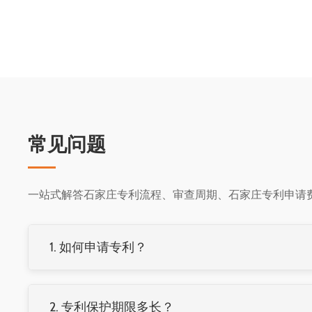
常见问题
一站式解答石家庄专利流程、审查周期、石家庄专利申请
1. 如何申请专利？
专利申请流程：准备材料→提交申请→形式审查→公开→
代理机构办理，整个流程通常需要2-4年。
2. 专利保护期限多长？