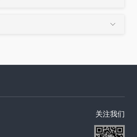
）

略。
30个月进入国家阶段
6个月（外观）内提交国外申请
约适合少数国家保护。
关注我们