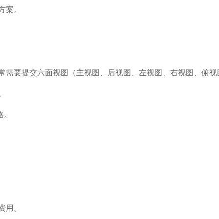
方案。
常需要提交六面视图（主视图、后视图、左视图、右视图、俯视
。
格。
费用。