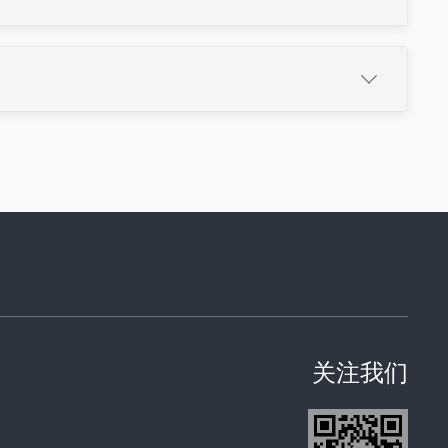
）

略。
30个月进入国家阶段
6个月（外观）内提交国外申请
约适合少数国家保护。
关注我们