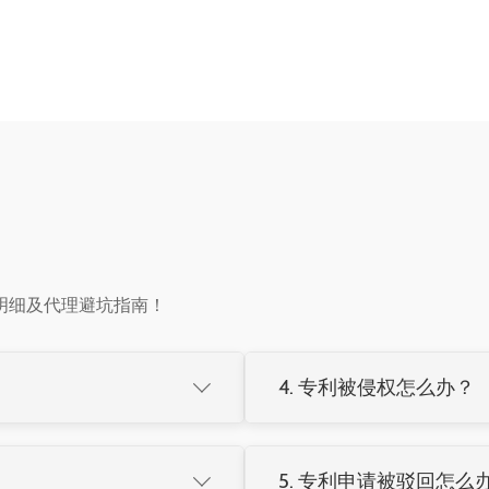
明细及代理避坑指南！
4. 专利被侵权怎么办？

实质审查→授权。建议委托专业
收集侵权证据
发送律师函警告
5. 专利申请被驳回怎么
