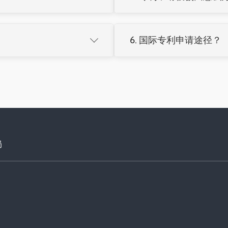
行政投诉或法院诉讼
可选择：
申请海关保护（进出口产品
6. 国际专利申请途径？

修改申请文件
建议咨询专业律师制定维权策
陈述意见反驳
PCT途径：
一次申请多国指定，
申请复审（3个月内）
0元
巴黎公约：
12个月（发明）/
调整方案后重新申请
PCT更适合多国布局，巴黎公
局