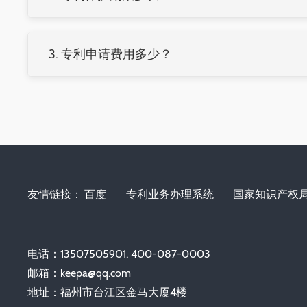
发明专利：
20年
实用新型：
10年
3. 专利申请费用多少？
外观设计：
15年
费用包括：
均需按时缴纳年费维持专利权有效。
官费：发明专利约5000元，实用新型/外观设计约100
代理费：根据案件复杂程度，通常5000-20000元
年费：逐年递增，发明专利第1-3年900元/年
友情链接：
百度
专利业务办理系统
国家知识产权
电话：13507505901, 400-087-0003
邮箱：
keepa@qq.com
地址：福州市台江区金马大厦4楼